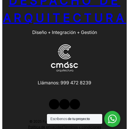
DESPACHO DE
ARQUITECTURA
Diseño + Integración + Gestión
Llámanos: 999 472 8239
LinkedIn
Facebook
Instagram
Escríbenos
de tu proyecto
© 2025 Funciona con
Tema WordPress Ona
Política de privacidad
Términos y condiciones